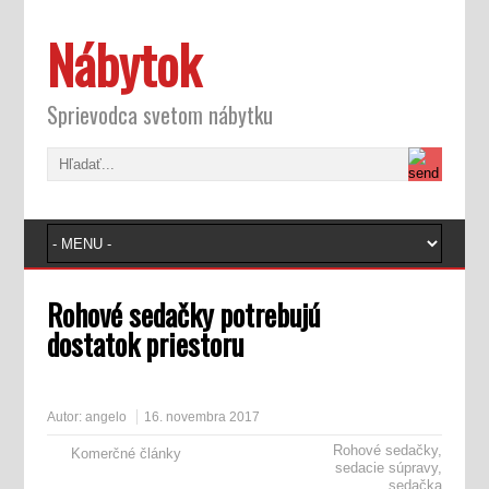
Nábytok
Sprievodca svetom nábytku
Rohové sedačky potrebujú
dostatok priestoru
Autor:
angelo
16. novembra 2017
Rohové sedačky
,
Komerčné články
sedacie súpravy
,
sedačka