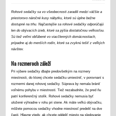
Rohové sedačky sa vo všeobecnosti zaradili medzi väčšie a
priestorovo náročné kusy nábytku, ktoré sú úplne bežne
dostupné na trhu. Najčastejšie sa rohové sedačky odporúčajú
len do obývacích izieb, ktoré sa pýšia dostatočnou veľkosťou.
Sú tiež veľmi obľúbené vo viacčlenných domácnostiach,
prípadne aj do menších rodín, ktoré sa zvyknú tešiť z veľkých
návštev.
Na rozmeroch záleží
Pri výbere sedačky dbajte predovšetkým na rozmery
miestnosti, do ktorej chcete sedačku umiestniť, v porovnaní s
rozmermi danej rohovej sedačky. Súprava by nemala brániť
voľnému pohybu v miestnosti. Tiež nezabudnite, že pred ňu
patrí konferenčný stolík. Rohové sedačky nemusia byť
uložené výhradne v rohu pri stene. Ak máte veľkú obývačku,
môžete pomocou sedačky vhodne miestnosť predeliť na dve
časti. Hlavne vtedy, ak chcete oddeliť miesto na sledovanie