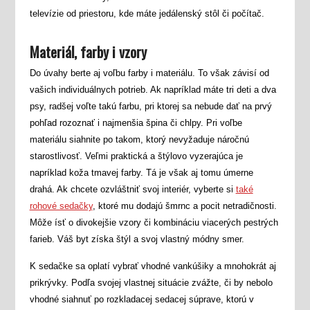
televízie od priestoru, kde máte jedálenský stôl či počítač.
Materiál, farby i vzory
Do úvahy berte aj voľbu farby i materiálu. To však závisí od
vašich individuálnych potrieb. Ak napríklad máte tri deti a dva
psy, radšej voľte takú farbu, pri ktorej sa nebude dať na prvý
pohľad rozoznať i najmenšia špina či chlpy. Pri voľbe
materiálu siahnite po takom, ktorý nevyžaduje náročnú
starostlivosť. Veľmi praktická a štýlovo vyzerajúca je
napríklad koža tmavej farby. Tá je však aj tomu úmerne
drahá. Ak chcete ozvláštniť svoj interiér, vyberte si
také
rohové sedačky
, ktoré mu dodajú šmrnc a pocit netradičnosti.
Môže ísť o divokejšie vzory či kombináciu viacerých pestrých
farieb. Váš byt získa štýl a svoj vlastný módny smer.
K sedačke sa oplatí vybrať vhodné vankúšiky a mnohokrát aj
prikrývky. Podľa svojej vlastnej situácie zvážte, či by nebolo
vhodné siahnuť po rozkladacej sedacej súprave, ktorú v