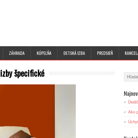
ZÁHRADA
KÚPELŇA
DETSKÁ IZBA
PREDSIEŇ
KANCEL
izby špecifické
Najnov
Dedič
Ako p
Úchyt