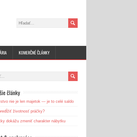
ÁRIA
KOMERČNÉ ČLÁNKY
šie články
stvo nie je len majetok — je to celé saldo
redĺžiť životnosť práčky?
ky dokážu zmeniť charakter nábytku