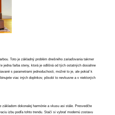
farbou. Toto je základný problém dnešného zariaďovania takmer
že jedna farba steny, ktorá je odlišná od tých ostatných dosiahne
iavané s parametrami jednoduchosti, možné to je, ale pokiaľ k
mbinujete viac iných doplnkov, pôsobí to nevkusne a v niektorých
 základom dokonalej harmónie a vkusu asi stále. Presvedčte
vaciu izbu podľa tohto trendu. Stačí si vybrať modernú zostavu