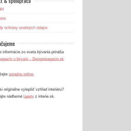
t & spolupráca
akt
ama
dy ochrany osobných údajov
učujeme
e informácie zo sveta bývania prináša
agazín o bývaní – Designmagazin.sk
šejte
poradnu online
.
i originálne vylepšiť vzhľad interiéru?
ajte nádherné
tapety
z interie.sk.