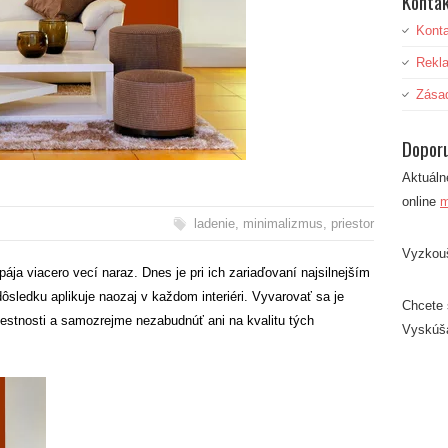
Kontak
Kont
Rekl
Zása
Dopor
Aktuáln
online
m
ladenie
,
minimalizmus
,
priestor
Vyzkou
pája viacero vecí naraz. Dnes je pri ich zariaďovaní najsilnejším
ledku aplikuje naozaj v každom interiéri. Vyvarovať sa je
Chcete s
stnosti a samozrejme nezabudnúť ani na kvalitu tých
Vyskúš